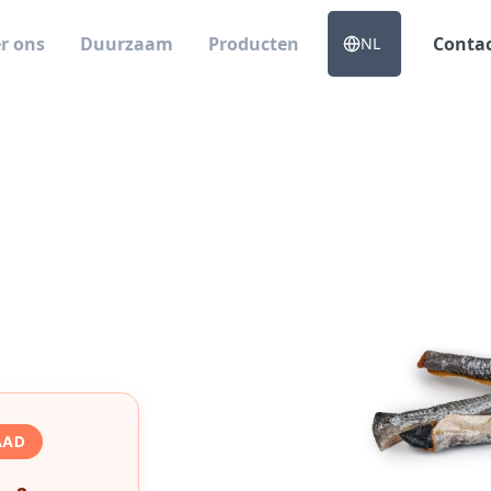
r ons
Duurzaam
Producten
Conta
NL
AAD