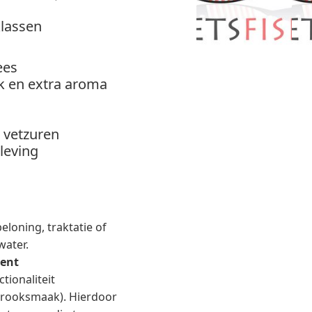
klassen
ees
k en extra aroma
3 vetzuren
leving
loning, traktatie of
water.
ment
ionaliteit
(rooksmaak). Hierdoor