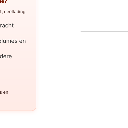
me?
t, deellading
vracht
volumes en
ldere
ls en