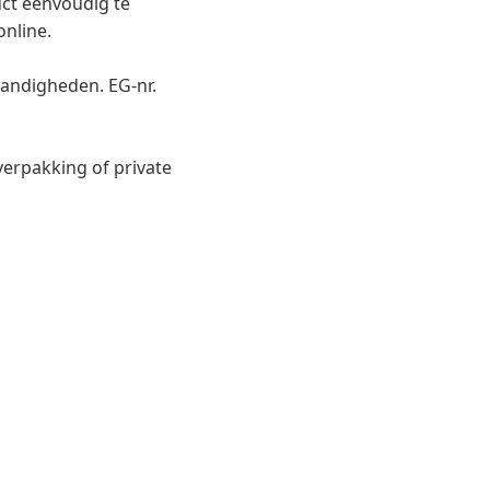
ct eenvoudig te
online.
ndigheden. EG-nr.
erpakking of private