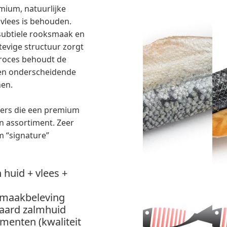
mium, natuurlijke
vlees is behouden.
subtiele rooksmaak en
tevige structuur zorgt
roces behoudt de
Een onderscheidende
nen.
pers die een premium
n assortiment. Zeer
m “signature”
huid + vlees +
smaakbeleving
daard zalmhuid
menten (kwaliteit