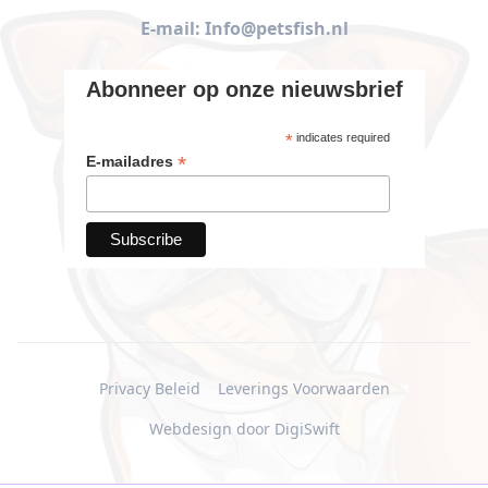
E-mail: Info@petsfish.nl
Abonneer op onze nieuwsbrief
*
indicates required
*
E-mailadres
Privacy Beleid
Leverings Voorwaarden
Webdesign door DigiSwift