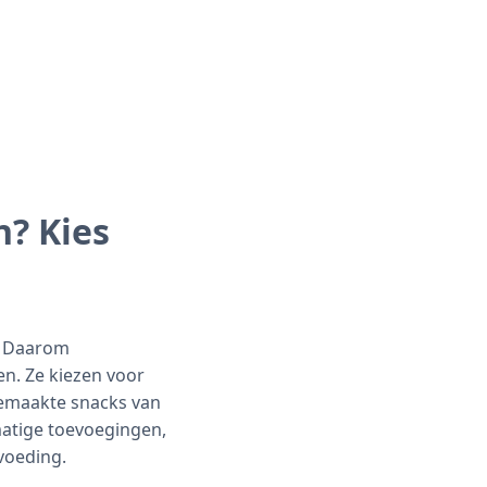
n? Kies
n. Daarom
n. Ze kiezen voor
gemaakte snacks van
matige toevoegingen,
voeding.