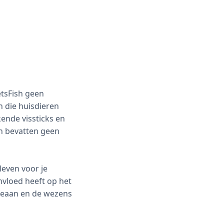
etsFish geen
n die huisdieren
ende vissticks en
n bevatten geen
leven voor je
nvloed heeft op het
oceaan en de wezens