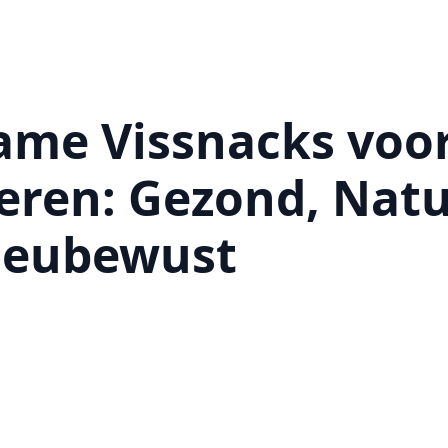
ame Vissnacks voo
eren: Gezond, Natu
ieubewust