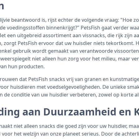
n
jvie beantwoord is, rijst echter de volgende vraag: "Hoe zo
gde voedingsstoffen binnenkrijgt?" PetsFish gaat verder wa
et een uitgebreid assortiment aan vissnacks, die rijk zijn 
en, zorgt PetsFish ervoor dat uw huisdier niets tekortkomt
 enkel gebruik wordt gemaakt van verantwoorde vissoorten
eerspiegelt niet alleen hun zorg voor het milieu, maar vert
 van hun producten.
rouwen dat PetsFish snacks vrij van granen en kunstmatige
voor huisdieren met voedselgevoeligheden. De unieke smak
n de conditie van uw huisdier verbeteren, zowel op korte al
ding aan Duurzaamheid en K
 maakt niet alleen snacks die goed zijn voor uw huisdier, m
 voor het welzijn van onze planeet serieus. Door de achte