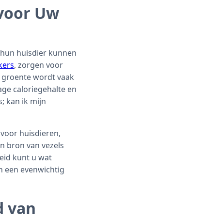
 voor Uw
n hun huisdier kunnen
kers
, zorgen voor
e groente wordt vaak
age caloriegehalte en
; kan ik mijn
g voor huisdieren,
n bron van vezels
heid kunt u wat
an een evenwichtig
d van