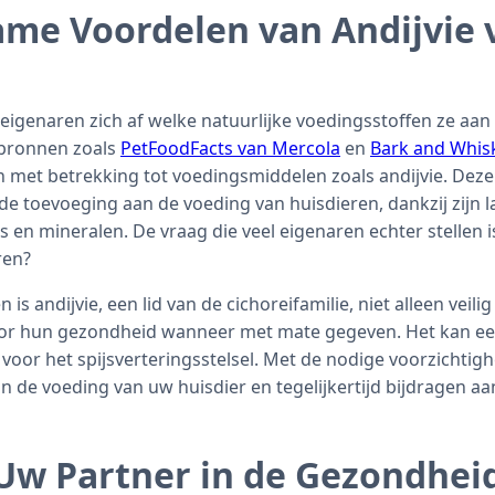
me Voordelen van Andijvie
eigenaren zich af welke natuurlijke voedingsstoffen ze aa
 bronnen zoals
PetFoodFacts van Mercola
en
Bark and Whis
n met betrekking tot voedingsmiddelen zoals andijvie. Dez
de toevoeging aan de voeding van huisdieren, dankzij zijn l
 en mineralen. De vraag die veel eigenaren echter stellen is
ren?
s andijvie, een lid van de cichoreifamilie, niet alleen veili
or hun gezondheid wanneer met mate gegeven. Het kan ee
is voor het spijsverteringsstelsel. Met de nodige voorzichtig
in de voeding van uw huisdier en tegelijkertijd bijdragen a
 Uw Partner in de Gezondhei