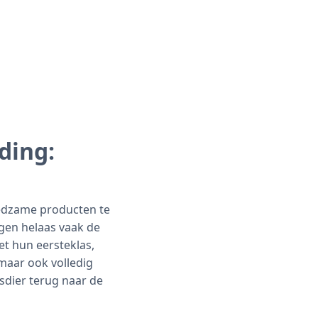
ding:
oedzame producten te
ngen helaas vaak de
et hun eersteklas,
maar ook volledig
sdier terug naar de