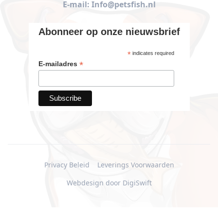
E-mail: Info@petsfish.nl
Abonneer op onze nieuwsbrief
*
indicates required
*
E-mailadres
Privacy Beleid
Leverings Voorwaarden
Webdesign door DigiSwift