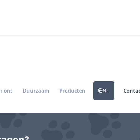
r ons
Duurzaam
Producten
Conta
NL
ragen?