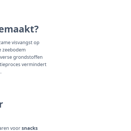
Gemaakt?
rzame visvangst op
de zeebodem
 verse grondstoffen
ctieproces vermindert
.
r
aren voor
snacks