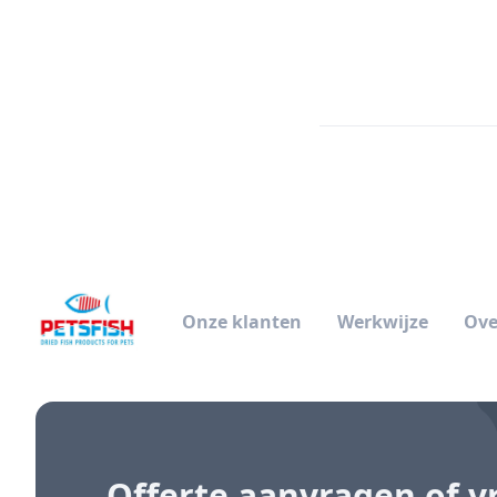
Onze klanten
Werkwijze
Ove
Offerte aanvragen
of v