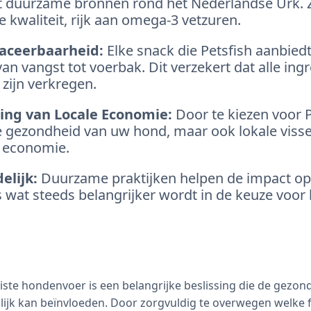
t duurzame bronnen rond het Nederlandse Urk. Z
te kwaliteit, rijk aan omega-3 vetzuren.
raceerbaarheid:
Elke snack die Petsfish aanbiedt,
an vangst tot voerbak. Dit verzekert dat alle ingr
zijn verkregen.
ng van Locale Economie:
Door te kiezen voor P
de gezondheid van uw hond, maar ook lokale viss
 economie.
elijk:
Duurzame praktijken helpen de impact op 
ts wat steeds belangrijker wordt in de keuze voor
uiste hondenvoer is een belangrijke beslissing die de gezon
ijk kan beïnvloeden. Door zorgvuldig te overwegen welke f