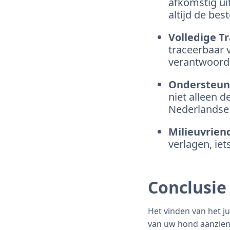
afkomstig ui
altijd de bes
Volledige T
traceerbaar v
verantwoord 
Ondersteuni
niet alleen 
Nederlandse
Milieuvriend
verlagen, ie
Conclusie
Het vinden van het j
van uw hond aanzienl